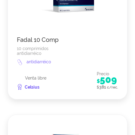
Fadal 10 Comp
10 comprimidos
antidiarréico
antidiarréico
Precio
509
Venta libre
$
Celsius
381
$
c/rec.