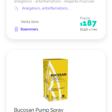
analgésico - antiinflamatorio - relajante muscular
Analgésico
,
antiinflamatorio
,
...
Precio
187
Venta libre
$
Roemmers
140
$
c/rec.
Bucosan Pump Spray