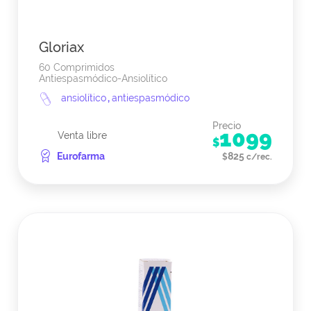
Gloriax
60 Comprimidos
Antiespasmódico-Ansiolítico
ansiolítico
,
antiespasmódico
Precio
1099
Venta libre
$
Eurofarma
825
$
c/rec.