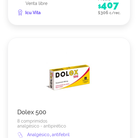
407
Venta libre
$
Icu Vita
306
$
c/rec.
Dolex 500
8 comprimidos
analgésico - antipirético
Analgésico
,
antifebril