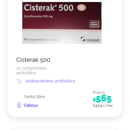
Cisterak 500
10 comprimidos
antibiótico
antibacteriano
,
antibiótico
Precio
565
Venta libre
$
Celsius
424
$
c/rec.