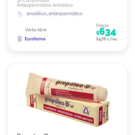
30 Comprimidos
Antiespasmódico-Ansiolítico
ansiolítico
,
antiespasmódico
Precio
634
Venta libre
$
Eurofarma
476
$
c/rec.