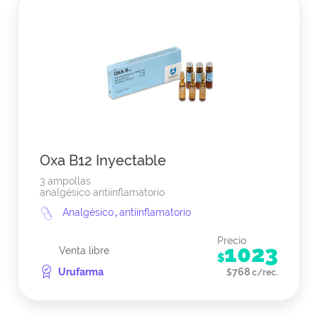
Oxa B12 Inyectable
3 ampollas
analgésico antiinflamatorio
Analgésico
,
antiinflamatorio
Precio
1023
Venta libre
$
Urufarma
768
$
c/rec.