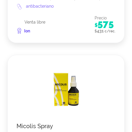
antibacteriano
Precio
575
Venta libre
$
Ion
431
$
c/rec.
Micolis Spray