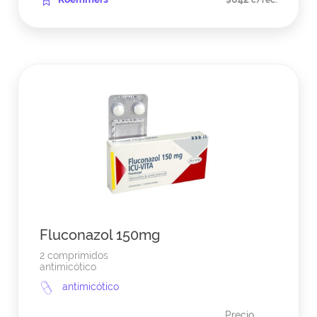
$
c/rec.
Fluconazol 150mg
2 comprimidos
antimicótico
antimicótico
Precio