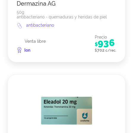
Dermazina AG
50g
antibacteriano - quemaduras y heridas de piel
antibacteriano
Precio
936
Venta libre
$
Ion
702
$
c/rec.