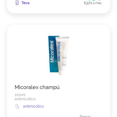
Teva
371
$
c/rec.
Micoralex champú
100ml
antimicótico
antimicótico
Precio