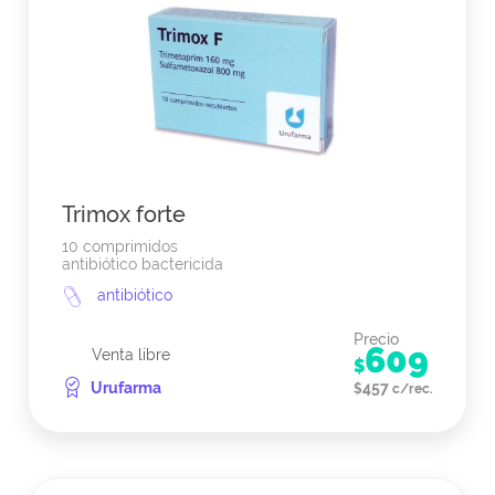
Trimox forte
10 comprimidos
antibiótico bactericida
antibiótico
Precio
609
Venta libre
$
Urufarma
457
$
c/rec.