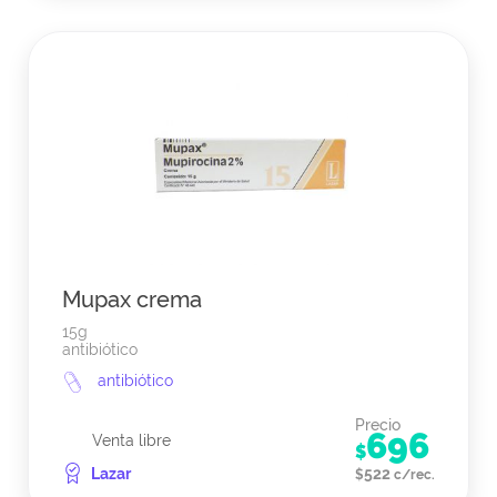
Mupax crema
15g
antibiótico
antibiótico
Precio
696
Venta libre
$
Lazar
522
$
c/rec.