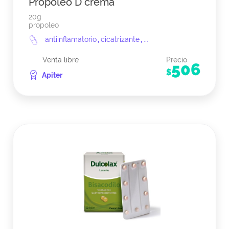
Propoleo D crema
20g
propoleo
antiinflamatorio
,
cicatrizante
,
...
Venta libre
Precio
506
$
Apiter