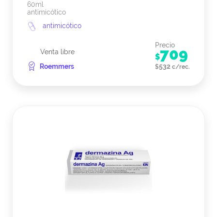
60ml
antimicótico
antimicótico
Precio
709
Venta libre
$
Roemmers
532
$
c/rec.