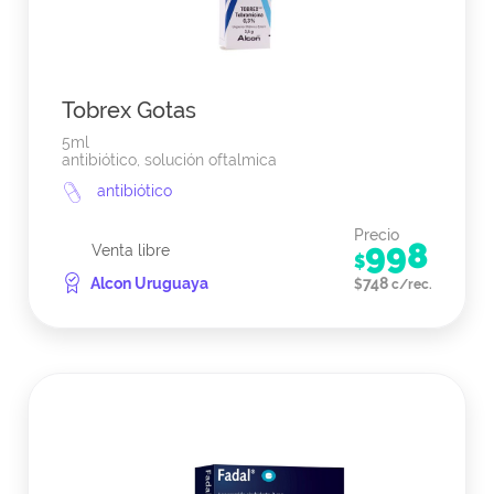
Tobrex Gotas
5ml
antibiótico, solución oftalmica
antibiótico
Precio
998
Venta libre
$
Alcon Uruguaya
748
$
c/rec.