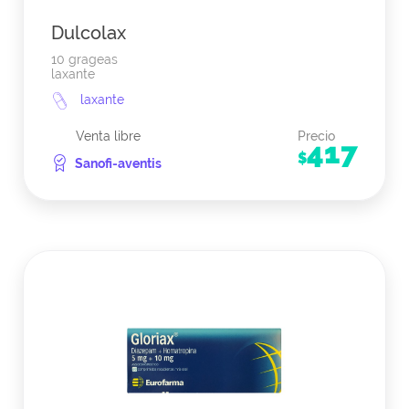
Dulcolax
10 grageas
laxante
laxante
Venta libre
Precio
417
$
Sanofi-aventis