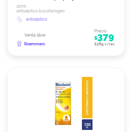
20ml
antiséptico bucofaringeo
antiséptico
Precio
379
Venta libre
$
Roemmers
284
$
c/rec.